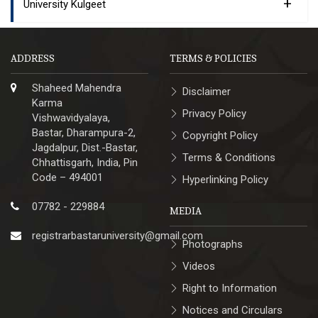
+
University Kulgeet
ADDRESS
TERMS & POLICIES
Shaheed Mahendra
Disclaimer
Karma
Privacy Policy
Vishwavidyalaya,
Bastar, Dharampura-2,
Copyright Policy
Jagdalpur, Dist.-Bastar,
Terms & Conditions
Chhattisgarh, India, Pin
Code – 494001
Hyperlinking Policy
07782 - 229884
MEDIA
registrarbastaruniversity@gmail.com
Photographs
Videos
Right to Information
Notices and Circulars